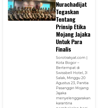
Nurachadijat
Tegaskan
Tentang
Prinsip Etika
Mojang Jajaka
Untuk Para
Finalis
Sorotrakyat.com |
Kota Bogor –
Bertempat di
Swissbell Hotel, Jl
Salak, Minggu 20
Agustus 23, Panitia
Pasanggiri Mojang
Jajaka
menyelenggarakan
karantina