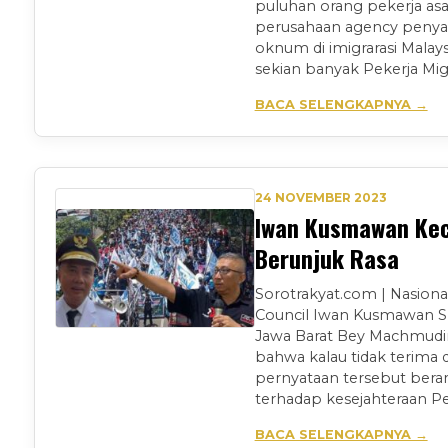
puluhan orang pekerja as
perusahaan agency penyal
oknum di imigrarasi Mala
sekian banyak Pekerja Mig
BACA SELENGKAPNYA →
24 NOVEMBER 2023
Iwan Kusmawan Kec
Berunjuk Rasa
Sorotrakyat.com | Nasiona
Council Iwan Kusmawan S
Jawa Barat Bey Machmud
bahwa kalau tidak terima
pernyataan tersebut bera
terhadap kesejahteraan Pe
BACA SELENGKAPNYA →