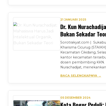
21 JANUARI 2025
Dr. Kun Nurachadija
Bukan Sekadar Teor
Sorotrakyat.com | Sukabu
Kharisma Cicurug (STAIKH)
Kecamatan Cikidang, Selas
kantor kecamatan tersebut 
dosen pembimbing KKN. D
Nurachadijat, menekankan
BACA SELENGKAPNYA →
05 DESEMBER 2024
Kota Bogor Peduli: