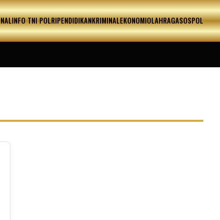
ONAL
INFO TNI POLRI
PENDIDIKAN
KRIMINAL
EKONOMI
OLAHRAGA
SOSPOL