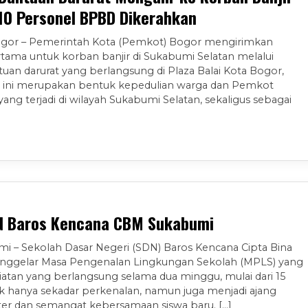
10 Personel BPBD Dikerahkan
Bogor – Pemerintah Kota (Pemkot) Bogor mengirimkan
tama untuk korban banjir di Sukabumi Selatan melalui
tuan darurat yang berlangsung di Plaza Balai Kota Bogor,
an ini merupakan bentuk kepedulian warga dan Pemkot
ng terjadi di wilayah Sukabumi Selatan, sekaligus sebagai
DN Baros Kencana CBM Sukabumi
i – Sekolah Dasar Negeri (SDN) Baros Kencana Cipta Bina
enggelar Masa Pengenalan Lingkungan Sekolah (MPLS) yang
atan yang berlangsung selama dua minggu, mulai dari 15
idak hanya sekadar perkenalan, namun juga menjadi ajang
r dan semangat kebersamaan siswa baru. […]