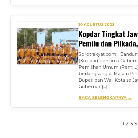
10 AGUSTUS 2023
Kopdar Tingkat Jaw
Pemilu dan Pilkada
Sorotrakyat.com | Bandu
(Kopdar) bersama Gubernu
Pemilihan Umum (Pemilu) 
berlangsung di Mason Pine
Bupati dan Wali Kota se 
Gubernur […]
BACA SELENGKAPNYA →
Paginasi
1
2
3
S
pos