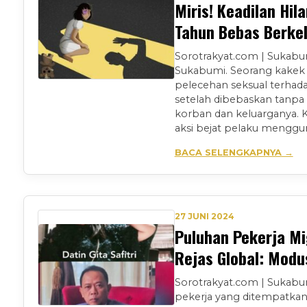
Miris! Keadilan Hi
Tahun Bebas Berkel
Sorotrakyat.com | Sukabu
Sukabumi. Seorang kakek 
pelecehan seksual terhada
setelah dibebaskan tanpa 
korban dan keluarganya. 
aksi bejat pelaku menggu
BACA SELENGKAPNYA →
27 JUNI 2024
Puluhan Pekerja Mi
Rejas Global: Modu
Sorotrakyat.com | Sukabu
pekerja yang ditempatkan 