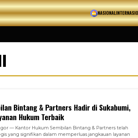
HOME
NASIONAL
INTERNASI
I
ilan Bintang & Partners Hadir di Sukabumi,
yanan Hukum Terbaik
ogor — Kantor Hukum Sembilan Bintang & Partners telah
gis yang signifikan dalam memperluas jangkauan layanan