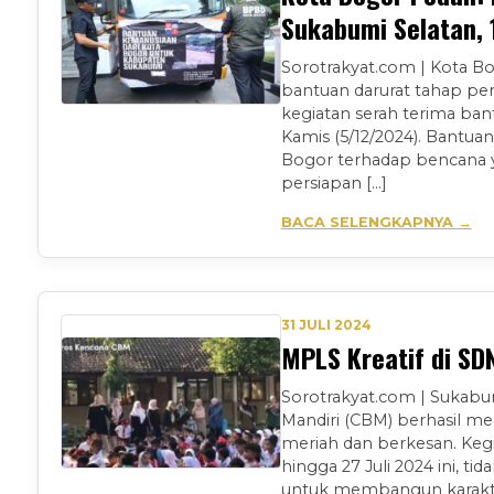
Sukabumi Selatan, 
Sorotrakyat.com | Kota 
bantuan darurat tahap per
kegiatan serah terima ban
Kamis (5/12/2024). Bantu
Bogor terhadap bencana ya
persiapan […]
BACA SELENGKAPNYA →
31 JULI 2024
MPLS Kreatif di S
Sorotrakyat.com | Sukabum
Mandiri (CBM) berhasil m
meriah dan berkesan. Kegi
hingga 27 Juli 2024 ini, t
untuk membangun karakte