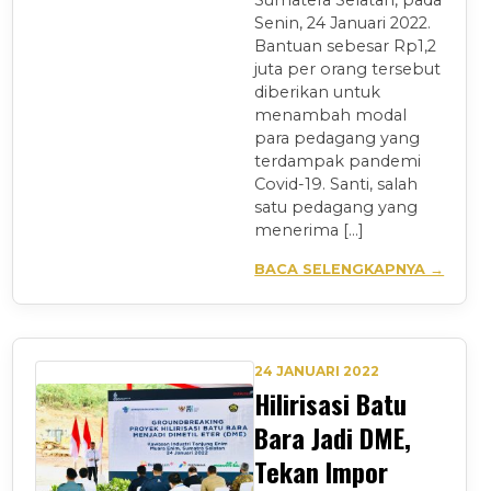
Sumatera Selatan, pada
Senin, 24 Januari 2022.
Bantuan sebesar Rp1,2
juta per orang tersebut
diberikan untuk
menambah modal
para pedagang yang
terdampak pandemi
Covid-19. Santi, salah
satu pedagang yang
menerima […]
BACA SELENGKAPNYA →
24 JANUARI 2022
Hilirisasi Batu
Bara Jadi DME,
Tekan Impor