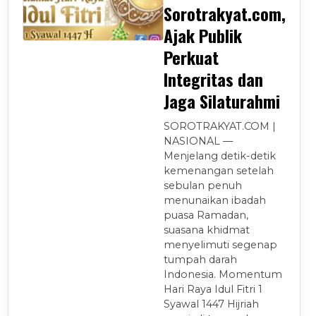
Sorotrakyat.com,
Ajak Publik
Perkuat
Integritas dan
Jaga Silaturahmi
SOROTRAKYAT.COM |
NASIONAL —
Menjelang detik-detik
kemenangan setelah
sebulan penuh
menunaikan ibadah
puasa Ramadan,
suasana khidmat
menyelimuti segenap
tumpah darah
Indonesia. Momentum
Hari Raya Idul Fitri 1
Syawal 1447 Hijriah