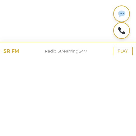
SR FM
Radio Streaming 24/7
PLAY
Tinggalkan Balasan
Alamat email Anda tidak akan dipublikasikan.
Ruas
yang wajib ditandai
*
Komentar
*