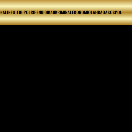
ONAL
INFO TNI POLRI
PENDIDIKAN
KRIMINAL
EKONOMI
OLAHRAGA
SOSPOL