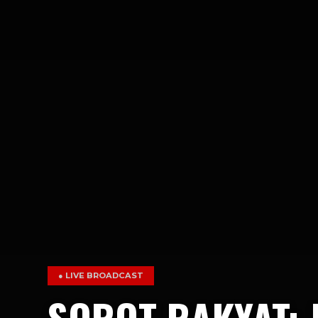
● LIVE BROADCAST
SOROT RAKYAT: 