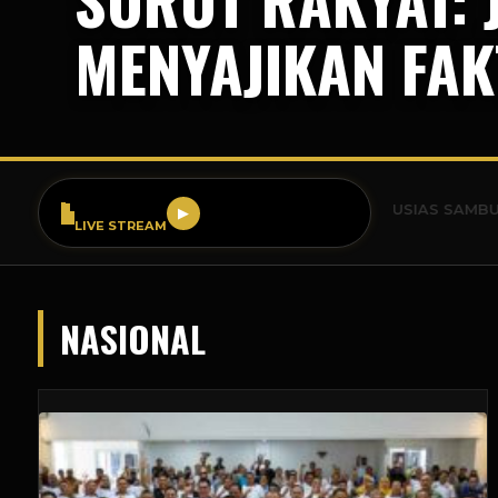
MENYAJIKAN FAK
SR FM 99.9
BREAKING NEWS: WARGA BOGOR ANTUSIAS SAMBUT ACARA PE
▶
LIVE STREAM
NASIONAL