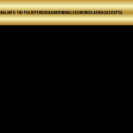
ONAL
INFO TNI POLRI
PENDIDIKAN
KRIMINAL
EKONOMI
OLAHRAGA
SOSPOL