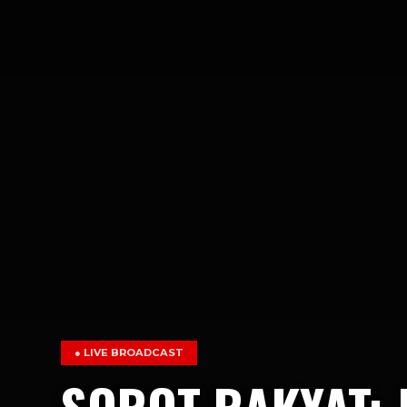
● LIVE BROADCAST
SOROT RAKYAT: 