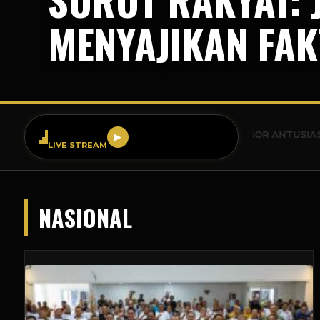
MENYAJIKAN FAK
SR FM 99.9
BREAKING NEWS: WARGA BOGOR ANTUSIAS SAMBUT 
▶
LIVE STREAM
NASIONAL