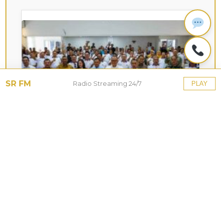
SR FM
Radio Streaming 24/7
PLAY
KOTA HUJAN
Siasati Keterbatasan Anggaran,
Pemprov Jabar dan Kota Bogor
Matangkan Persiapan Porprov XV
2026
28 Jul 2026