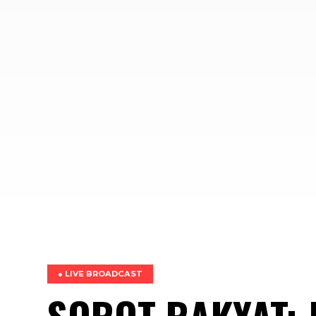
● LIVE BROADCAST
SOROT RAKYAT: 