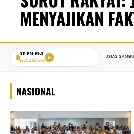
MENYAJIKAN FAK
SR FM 99.9
BREAKING NEWS: WARGA BOGOR ANTUSIAS SAMBUT ACARA P
▶
LIVE STREAM
NASIONAL