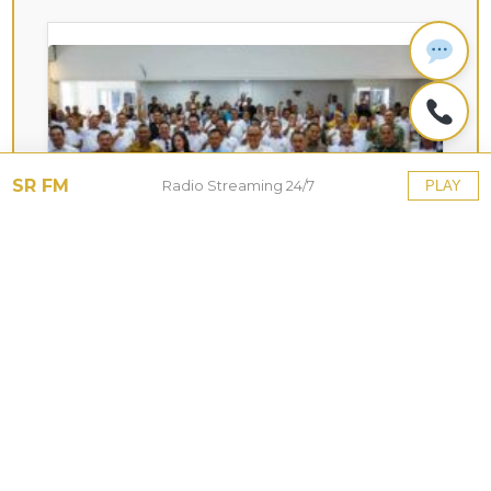
SR FM
Radio Streaming 24/7
PLAY
KOTA HUJAN
Siasati Keterbatasan Anggaran,
Pemprov Jabar dan Kota Bogor
Matangkan Persiapan Porprov XV
2026
28 Jul 2026