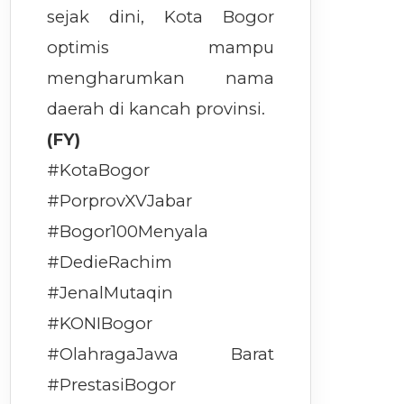
sejak dini, Kota Bogor
optimis mampu
mengharumkan nama
daerah di kancah provinsi.
(FY)
#KotaBogor
#PorprovXVJabar
#Bogor100Menyala
#DedieRachim
#JenalMutaqin
#KONIBogor
#OlahragaJawa Barat
#PrestasiBogor