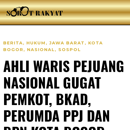
BERITA
,
HUKUM
,
JAWA BARAT
,
KOTA
BOGOR
,
NASIONAL
,
SOSPOL
AHLI WARIS PEJUANG
NASIONAL GUGAT
PEMKOT, BKAD,
PERUMDA PPJ DAN