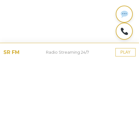
SR FM
Radio Streaming 24/7
PLAY
Tinggalkan Balasan
Alamat email Anda tidak akan dipublikasikan.
Ruas
yang wajib ditandai
*
Komentar
*