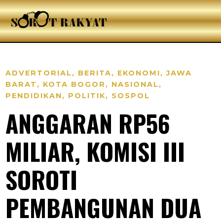
ADVERTORIAL
,
BERITA
,
EKONOMI
,
JAWA
BARAT
,
KOTA BOGOR
,
NASIONAL
,
PENDIDIKAN
,
POLITIK
,
SOSPOL
ANGGARAN RP56
MILIAR, KOMISI III
SOROTI
PEMBANGUNAN DUA