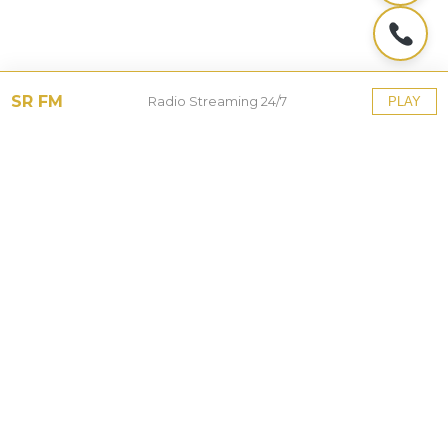
SR FM
Radio Streaming 24/7
PLAY
Tinggalkan Balasan
Alamat email Anda tidak akan dipublikasikan.
Ruas
yang wajib ditandai
*
Komentar
*