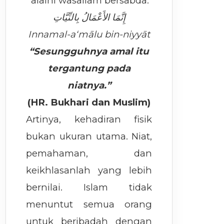
‘alaihi wasallam bersabda:
إِنَّمَا الأَعْمَالُ بِالنِّيَّاتِ
Innamal-a‘mālu bin-niyyāt
“Sesungguhnya amal itu
tergantung pada
niatnya.”
(HR. Bukhari dan Muslim)
Artinya, kehadiran fisik
bukan ukuran utama. Niat,
pemahaman, dan
keikhlasanlah yang lebih
bernilai. Islam tidak
menuntut semua orang
untuk beribadah dengan