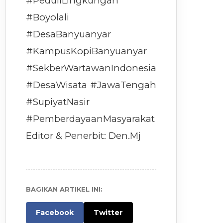
#PeduliLingkungan
#Boyolali
#DesaBanyuanyar
#KampusKopiBanyuanyar
#SekberWartawanIndonesia
#DesaWisata #JawaTengah
#SupiyatNasir
#PemberdayaanMasyarakat
Editor & Penerbit: Den.Mj
BAGIKAN ARTIKEL INI:
Facebook
Twitter