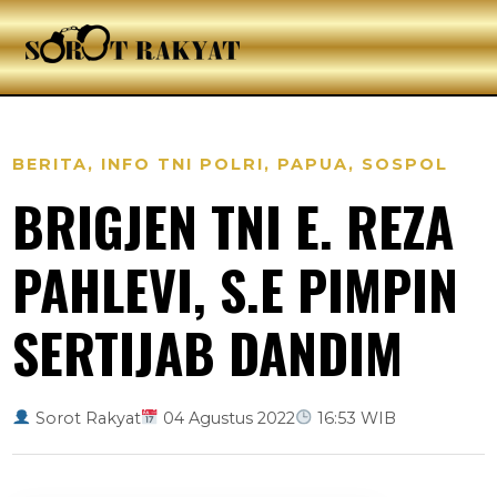
BERITA
,
INFO TNI POLRI
,
PAPUA
,
SOSPOL
BRIGJEN TNI E. REZA
PAHLEVI, S.E PIMPIN
SERTIJAB DANDIM
Sorot Rakyat
04 Agustus 2022
16:53 WIB