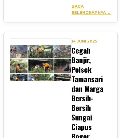
BACA
SELENGKAPNYA →
14 JUNI 2025
Cegah
Banjir,
Polsek
Tamansari
dan Warga
Bersih-
Bersih
Sungai
Ciapus
Bogor