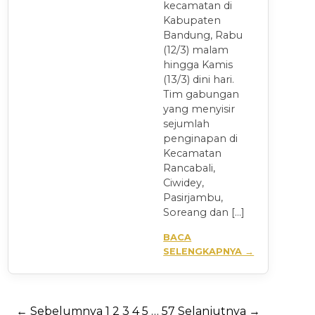
kecamatan di
Kabupaten
Bandung, Rabu
(12/3) malam
hingga Kamis
(13/3) dini hari.
Tim gabungan
yang menyisir
sejumlah
penginapan di
Kecamatan
Rancabali,
Ciwidey,
Pasirjambu,
Soreang dan […]
BACA
SELENGKAPNYA →
Paginasi
← Sebelumnya
1
2
3
4
5
…
57
Selanjutnya →