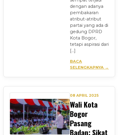
sempat terjadi
dengan adanya
pembakaran
atribut-atribut
partai yang ada di
gedung DPRD
Kota Bogor,
tetapi aspirasi dari
[…]
BACA
SELENGKAPNYA →
08 APRIL 2025
Wali Kota
Bogor
Pasang
Badan: Sikat