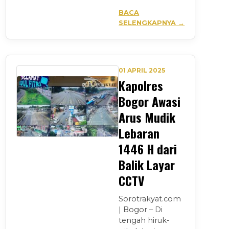
BACA
SELENGKAPNYA →
01 APRIL 2025
Kapolres
Bogor Awasi
Arus Mudik
Lebaran
1446 H dari
Balik Layar
CCTV
Sorotrakyat.com
| Bogor – Di
tengah hiruk-