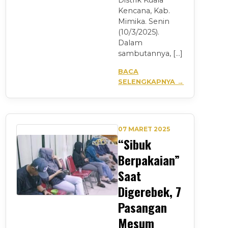
Distrik Kuala
Kencana, Kab.
Mimika. Senin
(10/3/2025).
Dalam
sambutannya, […]
BACA
SELENGKAPNYA →
07 MARET 2025
“Sibuk
Berpakaian”
Saat
Digerebek, 7
Pasangan
Mesum