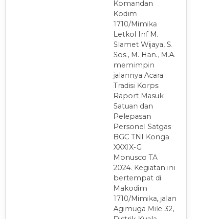
Komandan
Kodim
1710/Mimika
Letkol Inf M.
Slamet Wijaya, S.
Sos., M. Han., M.A.
memimpin
jalannya Acara
Tradisi Korps
Raport Masuk
Satuan dan
Pelepasan
Personel Satgas
BGC TNI Konga
XXXIX-G
Monusco TA
2024. Kegiatan ini
bertempat di
Makodim
1710/Mimika, jalan
Agimuga Mile 32,