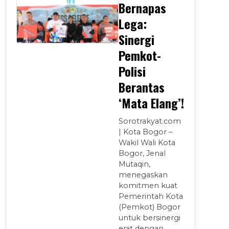
Bernapas
Lega:
Sinergi
Pemkot-
Polisi
Berantas
‘Mata Elang’!
Sorotrakyat.com
| Kota Bogor –
Wakil Wali Kota
Bogor, Jenal
Mutaqin,
menegaskan
komitmen kuat
Pemerintah Kota
(Pemkot) Bogor
untuk bersinergi
erat dengan