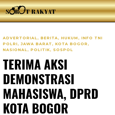
ADVERTORIAL
,
BERITA
,
HUKUM
,
INFO TNI
POLRI
,
JAWA BARAT
,
KOTA BOGOR
,
NASIONAL
,
POLITIK
,
SOSPOL
TERIMA AKSI
DEMONSTRASI
MAHASISWA, DPRD
KOTA BOGOR