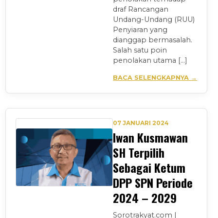
draf Rancangan
Undang-Undang (RUU)
Penyiaran yang
dianggap bermasalah.
Salah satu poin
penolakan utama […]
BACA SELENGKAPNYA →
07 JANUARI 2024
Iwan Kusmawan
SH Terpilih
Sebagai Ketum
DPP SPN Periode
2024 – 2029
Sorotrakyat.com |