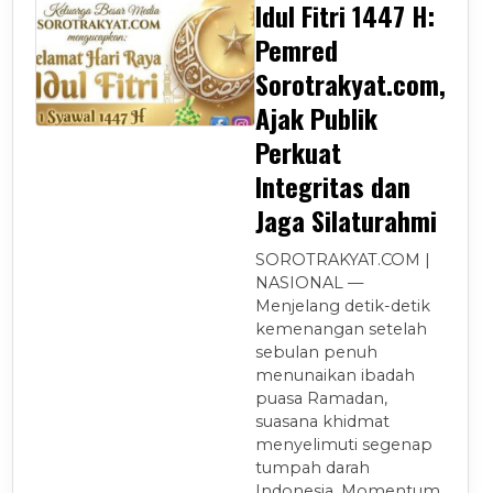
Idul Fitri 1447 H:
Pemred
Sorotrakyat.com,
Ajak Publik
Perkuat
Integritas dan
Jaga Silaturahmi
SOROTRAKYAT.COM |
NASIONAL —
Menjelang detik-detik
kemenangan setelah
sebulan penuh
menunaikan ibadah
puasa Ramadan,
suasana khidmat
menyelimuti segenap
tumpah darah
Indonesia. Momentum