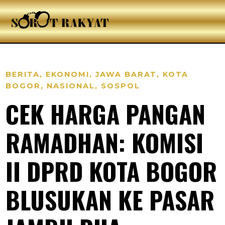
BERITA
,
EKONOMI
,
JAWA BARAT
,
KOTA
BOGOR
,
NASIONAL
,
SOSPOL
CEK HARGA PANGAN
RAMADHAN: KOMISI
II DPRD KOTA BOGOR
BLUSUKAN KE PASAR