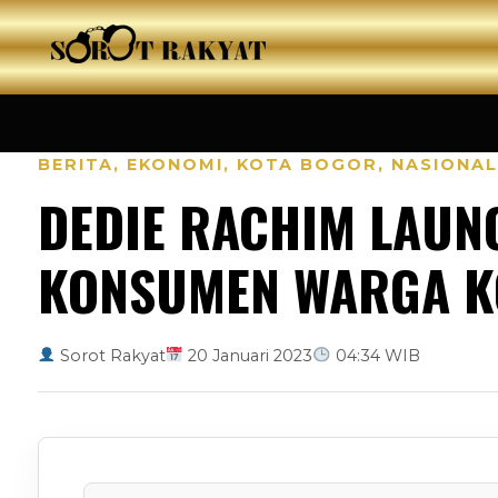
BERITA
,
EKONOMI
,
KOTA BOGOR
,
NASIONAL
DEDIE RACHIM LAUNC
KONSUMEN WARGA K
Sorot Rakyat
20 Januari 2023
04:34 WIB