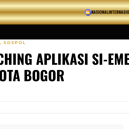
HOME
NASIONAL
INTERNASI
,
SOSPOL
HING APLIKASI SI-EM
OTA BOGOR