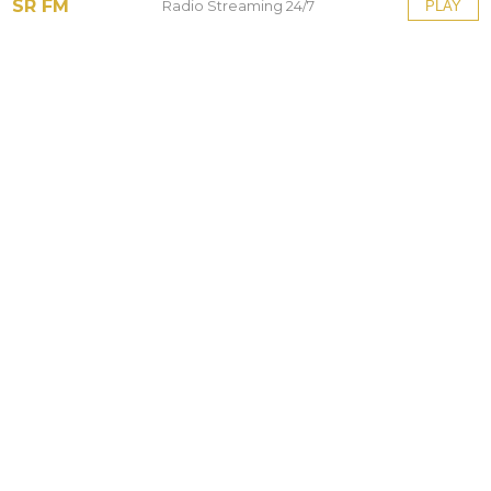
SR FM
Radio Streaming 24/7
PLAY
Tinggalkan Balasan
Alamat email Anda tidak akan dipublikasikan.
Ruas
yang wajib ditandai
*
Komentar
*
Nama
*
Email
*