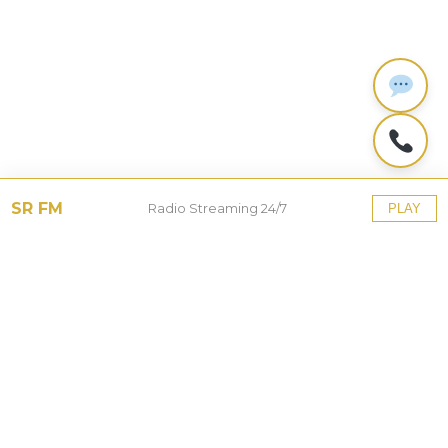
SR FM
Radio Streaming 24/7
PLAY
Tinggalkan Balasan
Alamat email Anda tidak akan dipublikasikan.
Ruas
yang wajib ditandai
*