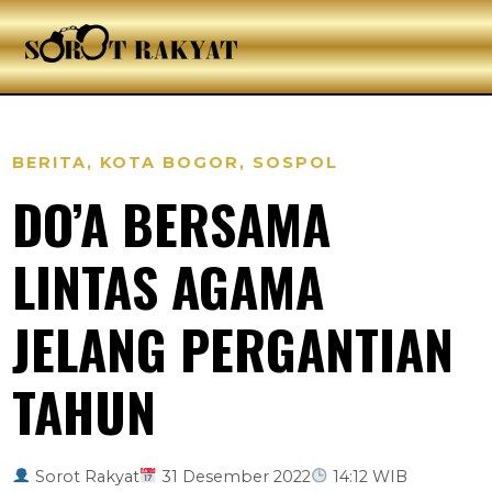
BERITA
,
KOTA BOGOR
,
SOSPOL
DO’A BERSAMA
LINTAS AGAMA
JELANG PERGANTIAN
TAHUN
Sorot Rakyat
31 Desember 2022
14:12 WIB