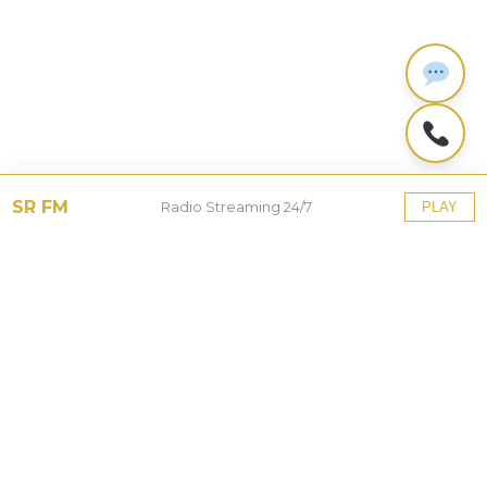
SR FM
Radio Streaming 24/7
PLAY
Tinggalkan Balasan
Alamat email Anda tidak akan dipublikasikan.
Ruas
yang wajib ditandai
*