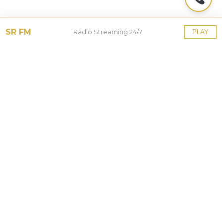
SR FM
Radio Streaming 24/7
PLAY
Tinggalkan Balasan
Alamat email Anda tidak akan dipublikasikan.
Ruas
yang wajib ditandai
*
Komentar
*