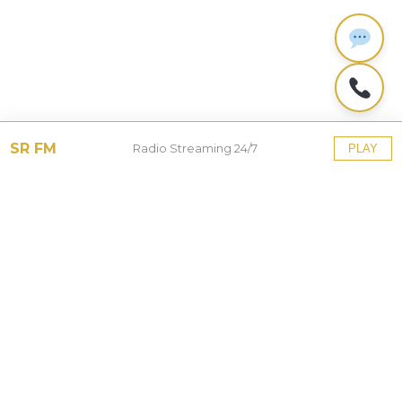
SR FM
Radio Streaming 24/7
PLAY
Tinggalkan Balasan
Alamat email Anda tidak akan dipublikasikan.
Ruas
yang wajib ditandai
*
Komentar
*