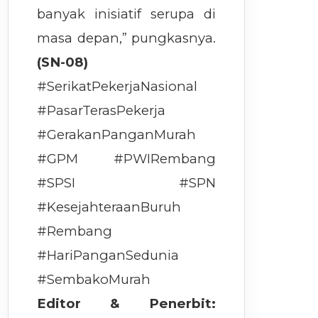
banyak inisiatif serupa di
masa depan,” pungkasnya.
(SN-08)
#SerikatPekerjaNasional
#PasarTerasPekerja
#GerakanPanganMurah
#GPM #PWIRembang
#SPSI #SPN
#KesejahteraanBuruh
#Rembang
#HariPanganSedunia
#SembakoMurah
Editor & Penerbit: