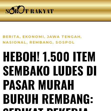
BERITA
,
EKONOMI
,
JAWA TENGAH
,
NASIONAL
,
REMBANG
,
SOSPOL
HEBOH! 1.500 ITEM
SEMBAKO LUDES DI
PASAR MURAH
BURUH REMBANG: