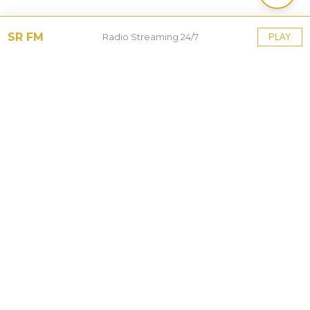
SR FM
Radio Streaming 24/7
PLAY
Tinggalkan Balasan
Alamat email Anda tidak akan dipublikasikan.
Ruas
yang wajib ditandai
*
Komentar
*