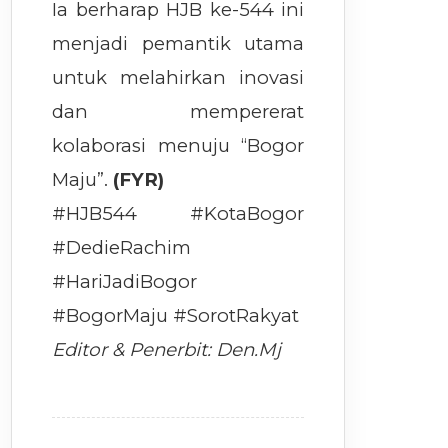
Ia berharap HJB ke-544 ini
menjadi pemantik utama
untuk melahirkan inovasi
dan mempererat
kolaborasi menuju “Bogor
Maju”.
(FYR)
#HJB544 #KotaBogor
#DedieRachim
#HariJadiBogor
#BogorMaju #SorotRakyat
Editor & Penerbit: Den.Mj