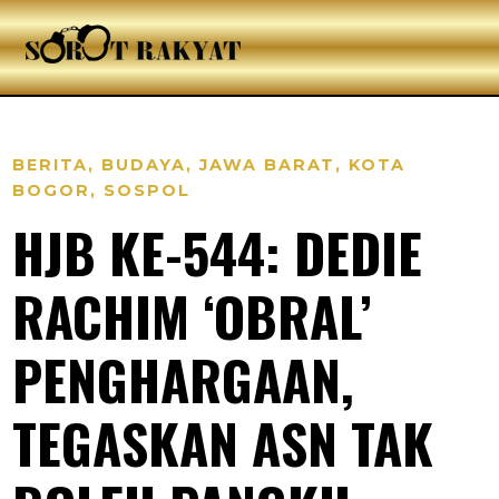
BERITA
,
BUDAYA
,
JAWA BARAT
,
KOTA
BOGOR
,
SOSPOL
HJB KE-544: DEDIE
RACHIM ‘OBRAL’
PENGHARGAAN,
TEGASKAN ASN TAK