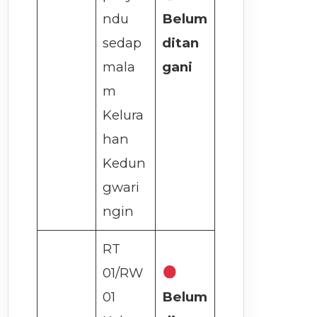
ndu
Belum
sedap
ditan
mala
gani
m
Kelura
han
Kedun
gwari
ngin
RT
01/RW
01
Belum