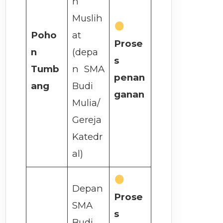
n
Muslih
Poho
at
Prose
n
(depa
s
Tumb
n SMA
penan
ang
Budi
ganan
Mulia/
Gereja
Katedr
al)
Depan
Prose
SMA
s
Budi