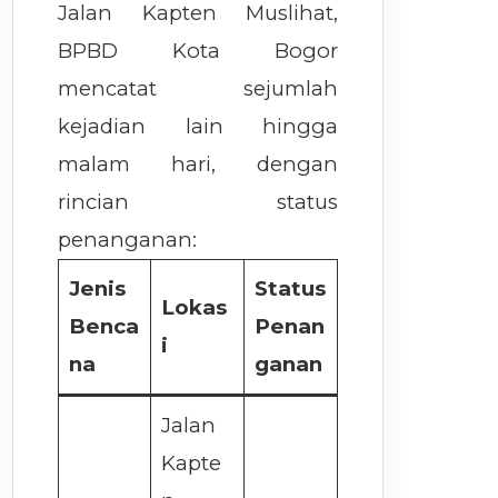
Jalan Kapten Muslihat,
BPBD Kota Bogor
mencatat sejumlah
kejadian lain hingga
malam hari, dengan
rincian status
penanganan:
Jenis
Status
Lokas
Benca
Penan
i
na
ganan
Jalan
Kapte