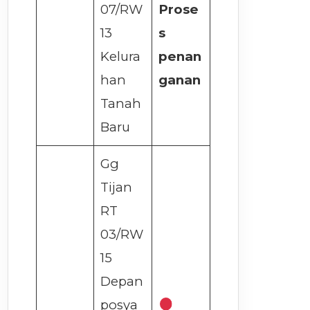
07/RW
Prose
13
s
Kelura
penan
han
ganan
Tanah
Baru
Gg
Tijan
RT
03/RW
15
Depan
posya