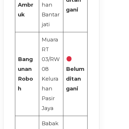
Ambr
han
gani
uk
Bantar
jati
Muara
RT
Bang
03/RW
unan
08
Belum
Robo
Kelura
ditan
h
han
gani
Pasir
Jaya
Babak