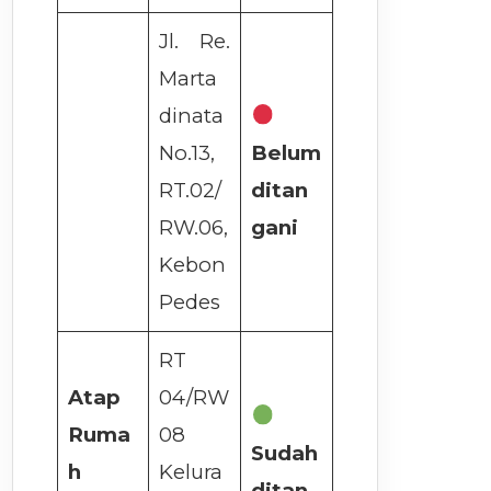
Jl. Re.
Marta
dinata
No.13,
Belum
RT.02/
ditan
RW.06,
gani
Kebon
Pedes
RT
Atap
04/RW
Ruma
08
Sudah
h
Kelura
ditan