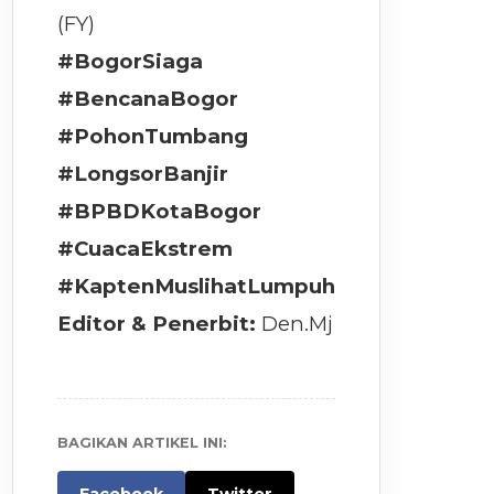
(FY)
#BogorSiaga
#BencanaBogor
#PohonTumbang
#LongsorBanjir
#BPBDKotaBogor
#CuacaEkstrem
#KaptenMuslihatLumpuh
Editor & Penerbit:
Den.Mj
BAGIKAN ARTIKEL INI: