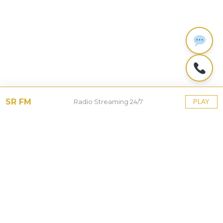
SR FM
Radio Streaming 24/7
PLAY
Tinggalkan Balasan
Alamat email Anda tidak akan dipublikasikan.
Ruas
yang wajib ditandai
*