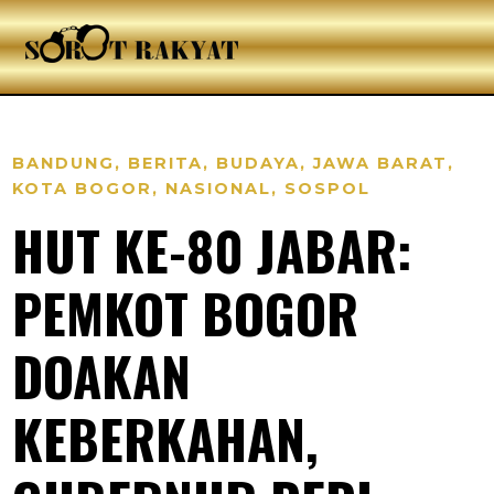
BANDUNG
,
BERITA
,
BUDAYA
,
JAWA BARAT
,
KOTA BOGOR
,
NASIONAL
,
SOSPOL
HUT KE-80 JABAR:
PEMKOT BOGOR
DOAKAN
KEBERKAHAN,