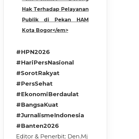
Hak Terhadap Pelayanan
Publik di Pekan HAM
Kota Bogor</em>
#HPN2026
#HariPersNasional
#SorotRakyat
#PersSehat
#EkonomiBerdaulat
#BangsaKuat
#JurnalismeIndonesia
#Banten2026
Editor & Penerbit: Den.Mj