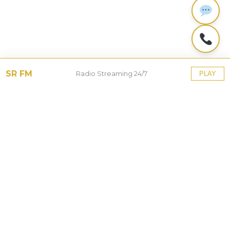
SR FM
Radio Streaming 24/7
PLAY
Tinggalkan Balasan
Alamat email Anda tidak akan dipublikasikan.
Ruas
yang wajib ditandai
*
Komentar
*