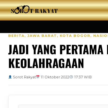
BERITA
,
JAWA BARAT
,
KOTA BOGOR
,
NASIO
JADI YANG PERTAMA 
KEOLAHRAGAAN
Sorot Rakyat
11 Oktober 2022
17:37 WIB