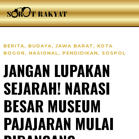
BERITA
,
BUDAYA
,
JAWA BARAT
,
KOTA
BOGOR
,
NASIONAL
,
PENDIDIKAN
,
SOSPOL
JANGAN LUPAKAN
SEJARAH! NARASI
BESAR MUSEUM
PAJAJARAN MULAI