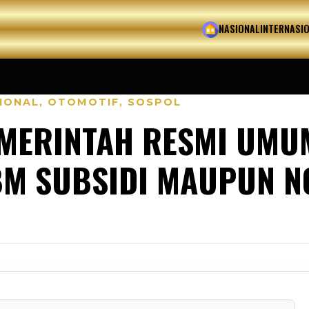
HOME
NASIONAL
INTERNASI
IONAL
,
OTOMOTIF
,
SOSPOL
MERINTAH RESMI UMU
M SUBSIDI MAUPUN N