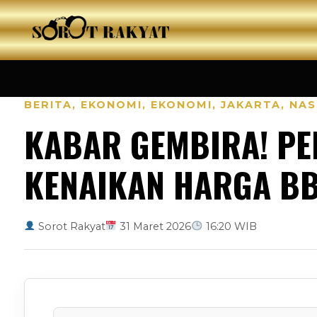
BERITA
,
EKONOMI
,
EKONOMI
,
JAKARTA
,
NAS
KABAR GEMBIRA! PE
KENAIKAN HARGA BB
Sorot Rakyat
31 Maret 2026
16:20 WIB