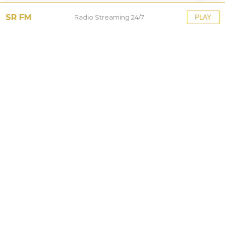
SR FM
Radio Streaming 24/7
PLAY
Tinggalkan Balasan
Alamat email Anda tidak akan dipublikasikan.
Ruas
yang wajib ditandai
*
Komentar
*
Nama
*