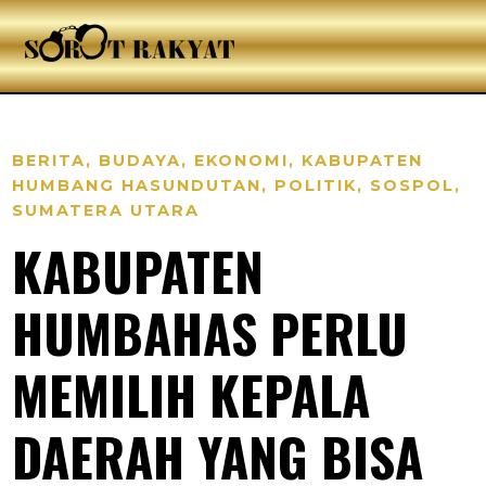
BERITA
,
BUDAYA
,
EKONOMI
,
KABUPATEN
HUMBANG HASUNDUTAN
,
POLITIK
,
SOSPOL
,
SUMATERA UTARA
KABUPATEN
HUMBAHAS PERLU
MEMILIH KEPALA
DAERAH YANG BISA