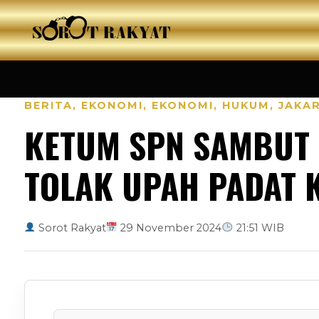
BERITA
,
EKONOMI
,
EKONOMI
,
HUKUM
,
JAKA
KETUM SPN SAMBUT 
TOLAK UPAH PADAT 
Sorot Rakyat
29 November 2024
21:51 WIB