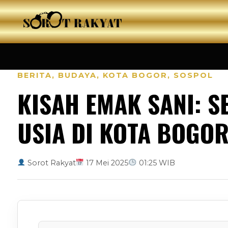
BERITA
,
BUDAYA
,
KOTA BOGOR
,
SOSPOL
KISAH EMAK SANI: 
USIA DI KOTA BOGO
Sorot Rakyat
17 Mei 2025
01:25 WIB