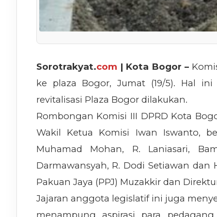
Sorotrakyat.
com
| Kota Bogor –
Komis
ke plaza Bogor, Jumat (19/5). Hal i
revitalisasi Plaza Bogor dilakukan.
Rombongan Komisi III DPRD Kota Bogor 
Wakil Ketua Komisi Iwan Iswanto, be
Muhamad Mohan, R. Laniasari, Ba
Darmawansyah, R. Dodi Setiawan dan H
Pakuan Jaya (PPJ) Muzakkir dan Direkt
Jajaran anggota legislatif ini juga men
menampung aspirasi para pedagang,