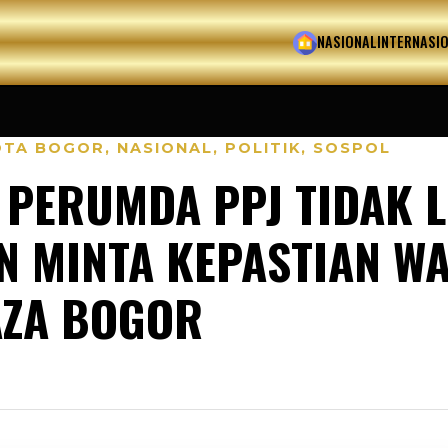
HOME
NASIONAL
INTERNASI
OTA BOGOR
,
NASIONAL
,
POLITIK
,
SOSPOL
N PERUMDA PPJ TIDAK 
 MINTA KEPASTIAN W
ZA BOGOR