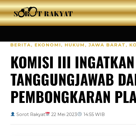
BERITA
,
EKONOMI
,
HUKUM
,
JAWA BARAT
,
K
KOMISI III INGATKA
TANGGUNGJAWAB DAN
PEMBONGKARAN PLA
Sorot Rakyat
22 Mei 2023
14:55 WIB