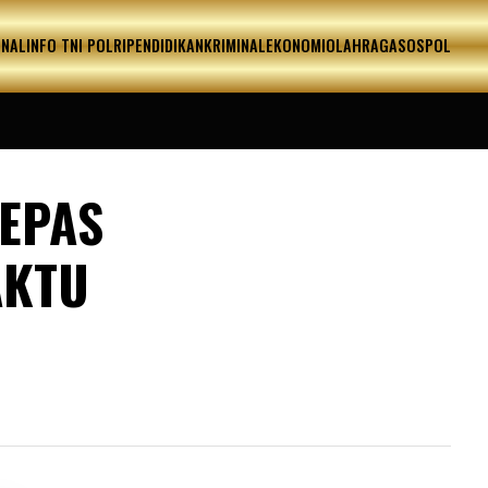
ONAL
INFO TNI POLRI
PENDIDIKAN
KRIMINAL
EKONOMI
OLAHRAGA
SOSPOL
LEPAS
AKTU