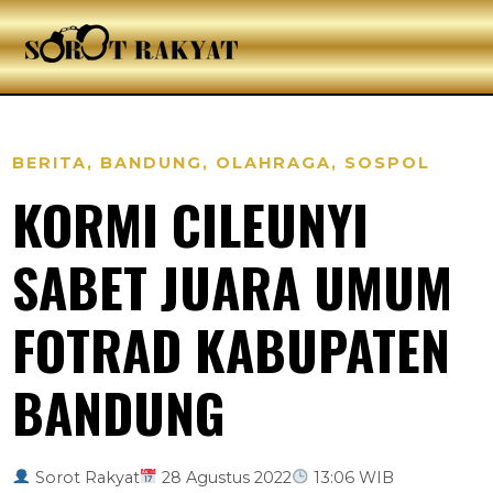
BERITA
,
BANDUNG
,
OLAHRAGA
,
SOSPOL
KORMI CILEUNYI
SABET JUARA UMUM
FOTRAD KABUPATEN
BANDUNG
Sorot Rakyat
28 Agustus 2022
13:06 WIB