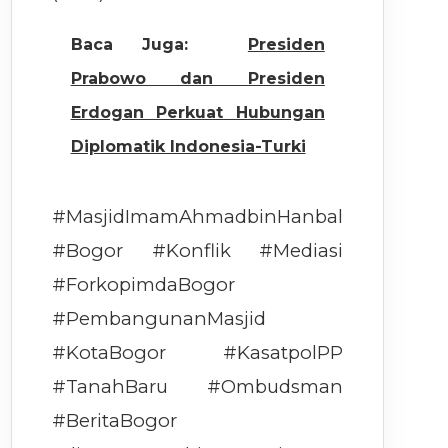
Baca Juga:
Presiden
Prabowo dan Presiden
Erdogan Perkuat Hubungan
Diplomatik Indonesia-Turki
#MasjidImamAhmadbinHanbal
#Bogor #Konflik #Mediasi
#ForkopimdaBogor
#PembangunanMasjid
#KotaBogor #KasatpolPP
#TanahBaru #Ombudsman
#BeritaBogor