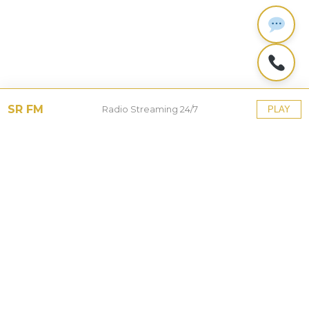
SR FM
Radio Streaming 24/7
PLAY
Tinggalkan Balasan
Alamat email Anda tidak akan dipublikasikan.
Ruas
yang wajib ditandai
*
Komentar
*