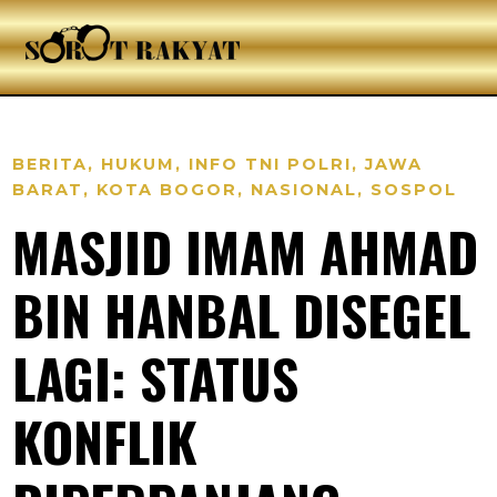
BERITA
,
HUKUM
,
INFO TNI POLRI
,
JAWA
BARAT
,
KOTA BOGOR
,
NASIONAL
,
SOSPOL
MASJID IMAM AHMAD
BIN HANBAL DISEGEL
LAGI: STATUS
KONFLIK