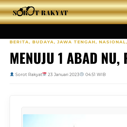
BERITA
,
BUDAYA
,
JAWA TENGAH
,
NASIONAL
MENUJU 1 ABAD NU, 
Sorot Rakyat
23 Januari 2023
04:51 WIB