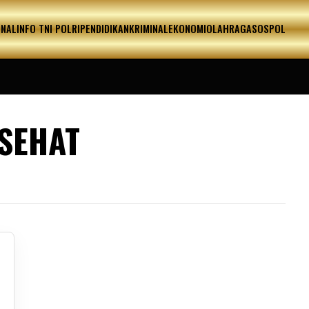
ONAL
INFO TNI POLRI
PENDIDIKAN
KRIMINAL
EKONOMI
OLAHRAGA
SOSPOL
 SEHAT