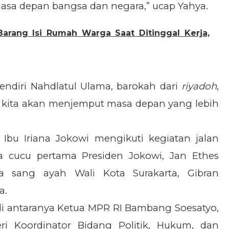
sa depan bangsa dan negara,” ucap Yahya.
Barang Isi Rumah Warga Saat Ditinggal Kerja,
pendiri Nahdlatul Ulama, barokah dari
riyadoh
,
h kita akan menjemput masa depan yang lebih
 Ibu Iriana Jokowi mengikuti kegiatan jalan
a cucu pertama Presiden Jokowi, Jan Ethes
a sang ayah Wali Kota Surakarta, Gibran
a.
 di antaranya Ketua MPR RI Bambang Soesatyo,
i Koordinator Bidang Politik, Hukum, dan