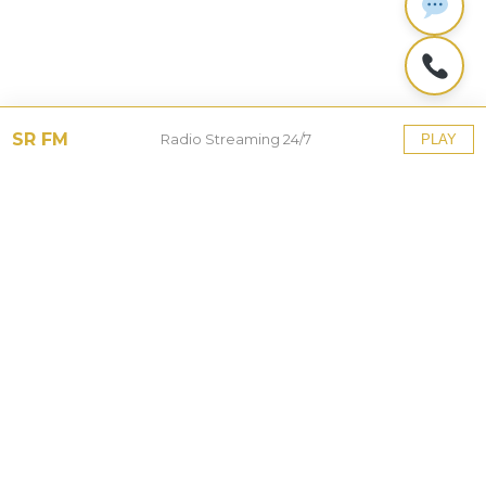
SR FM
Radio Streaming 24/7
PLAY
Tinggalkan Balasan
Alamat email Anda tidak akan dipublikasikan.
Ruas
yang wajib ditandai
*
Komentar
*