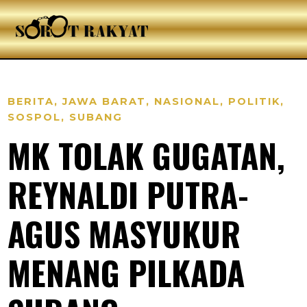
BERITA
,
JAWA BARAT
,
NASIONAL
,
POLITIK
,
SOSPOL
,
SUBANG
MK TOLAK GUGATAN,
REYNALDI PUTRA-
AGUS MASYUKUR
MENANG PILKADA