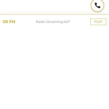
SR FM
Radio Streaming 24/7
PLAY
Tinggalkan Balasan
Alamat email Anda tidak akan dipublikasikan.
Ruas
yang wajib ditandai
*
Komentar
*