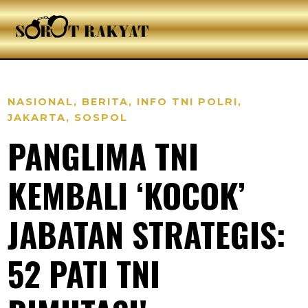
NASIONAL
,
BERITA
,
INFO TNI POLRI
,
JAKARTA
,
SOSPOL
PANGLIMA TNI
KEMBALI ‘KOCOK’
JABATAN STRATEGIS:
52 PATI TNI