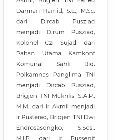
Akmil, Brigjen TNI Faried
Darman Hamid, S.E., M.Sc.
dari Dircab Pusziad
menjadi Dirum Pusziad,
Kolonel Czi Sujadi dari
Paban Utama Kamkonf
Komunal Sahli Bid.
Polkamnas Panglima TNI
menjadi Dircab Pusziad,
Brigjen TNI Mukhlis, S.A.P.,
M.M. dari Ir Akmil menjadi
Ir Pusterad, Brigjen TNI Dwi
Endrosasongko, S.Sos.,
M.I.P. dari Ir Pussenif