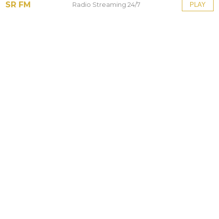
SR FM
Radio Streaming 24/7
PLAY
Tinggalkan Balasan
Alamat email Anda tidak akan dipublikasikan.
Ruas
yang wajib ditandai
*
Komentar
*
Nama
*
Email
*