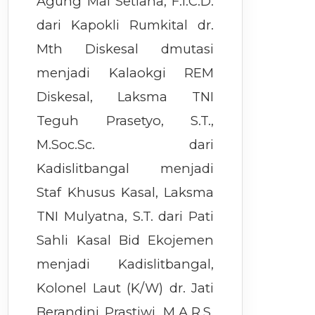
Agung Mai Setiana, F.I.C.D.
dari Kapokli Rumkital dr.
Mth Diskesal dmutasi
menjadi Kalaokgi REM
Diskesal, Laksma TNI
Teguh Prasetyo, S.T.,
M.Soc.Sc. dari
Kadislitbangal menjadi
Staf Khusus Kasal, Laksma
TNI Mulyatna, S.T. dari Pati
Sahli Kasal Bid Ekojemen
menjadi Kadislitbangal,
Kolonel Laut (K/W) dr. Jati
Berandini Prastiwi, M.A.R.S.