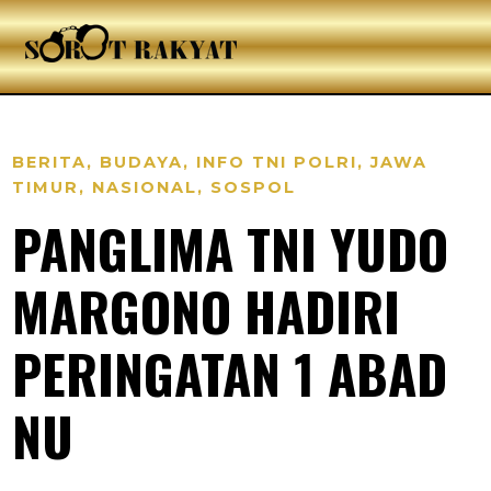
BERITA
,
BUDAYA
,
INFO TNI POLRI
,
JAWA
TIMUR
,
NASIONAL
,
SOSPOL
PANGLIMA TNI YUDO
MARGONO HADIRI
PERINGATAN 1 ABAD
NU