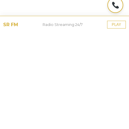
SR FM
Radio Streaming 24/7
PLAY
Tinggalkan Balasan
Alamat email Anda tidak akan dipublikasikan.
Ruas
yang wajib ditandai
*
Komentar
*