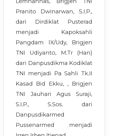
Lemhannas, Brigjen TNI
Pranito Dwinarwan, S.I.P.,
dari Dirdiklat Pusterad
menjadi Kapoksahli
Pangdam lX/Udy, Brigjen
TNI Udiyanto, M.Tr (Han)
dari Danpusdikma Kodiklat
TNI menjadi Pa Sahli Tk.II
Kasad Bid Ekku, , Brigjen
TNI Jauhari Agus Suraji,
S.I.P., S.Sos. dari
Danpusdikarmed
Pussenarmed menjadi
Irren Irben Itjenad.