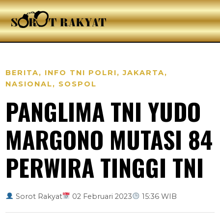
BERITA
,
INFO TNI POLRI
,
JAKARTA
,
NASIONAL
,
SOSPOL
PANGLIMA TNI YUDO
MARGONO MUTASI 84
PERWIRA TINGGI TNI
Sorot Rakyat
02 Februari 2023
15:36 WIB