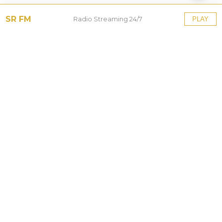
SR FM
Radio Streaming 24/7
PLAY
Tinggalkan Balasan
Alamat email Anda tidak akan dipublikasikan.
Ruas
yang wajib ditandai
*
Komentar
*