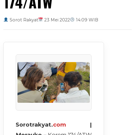
174/ATW
Sorot Rakyat
23 Mei 2022
14:09 WIB
Sorotrakyat.
com
|
Merauke –
Korem 174/ATW