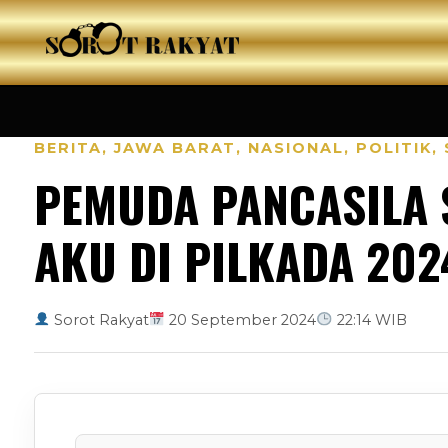
BERITA
,
JAWA BARAT
,
NASIONAL
,
POLITIK
,
PEMUDA PANCASILA 
AKU DI PILKADA 202
Sorot Rakyat
20 September 2024
22:14 WIB