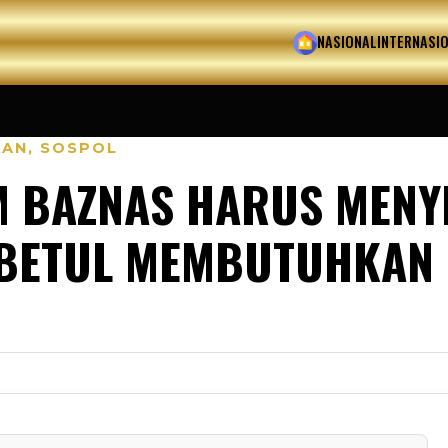
HOME
NASIONAL
INTERNASI
KAN
,
SOSPOL
M BAZNAS HARUS MEN
-BETUL MEMBUTUHKAN