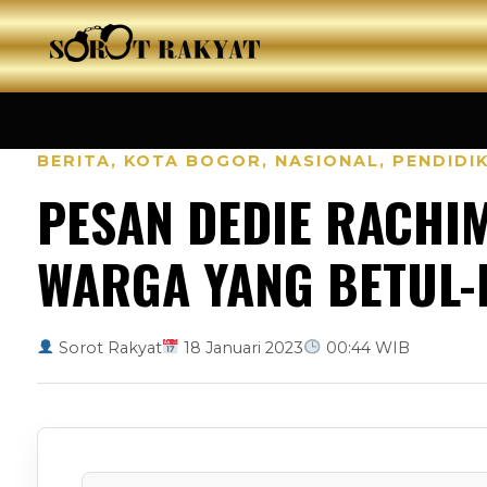
BERITA
,
KOTA BOGOR
,
NASIONAL
,
PENDIDI
PESAN DEDIE RACHI
WARGA YANG BETUL
Sorot Rakyat
18 Januari 2023
00:44 WIB