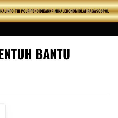
ONAL
INFO TNI POLRI
PENDIDIKAN
KRIMINAL
EKONOMI
OLAHRAGA
SOSPOL
YENTUH BANTU