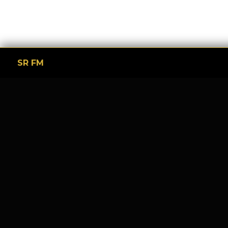
SR FM
Tinggalkan Balasan
Alamat email Anda tidak akan dipublikasikan.
Ruas y