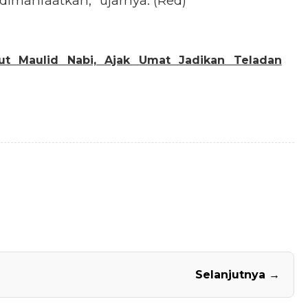
dimanfaatkan,” ujarnya. (Red)
t Maulid Nabi, Ajak Umat Jadikan Teladan
Selanjutnya →