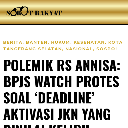
BERITA
,
BANTEN
,
HUKUM
,
KESEHATAN
,
KOTA
TANGERANG SELATAN
,
NASIONAL
,
SOSPOL
POLEMIK RS ANNISA:
BPJS WATCH PROTES
SOAL ‘DEADLINE’
AKTIVASI JKN YANG