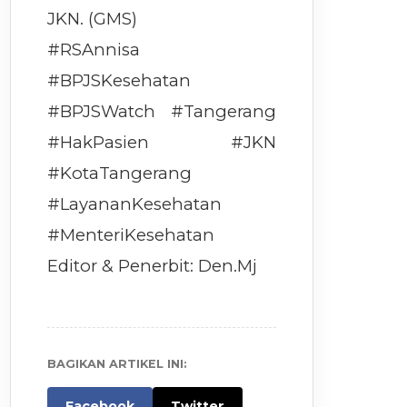
JKN. (GMS)
#RSAnnisa
#BPJSKesehatan
#BPJSWatch #Tangerang
#HakPasien #JKN
#KotaTangerang
#LayananKesehatan
#MenteriKesehatan
Editor & Penerbit: Den.Mj
BAGIKAN ARTIKEL INI:
Facebook
Twitter